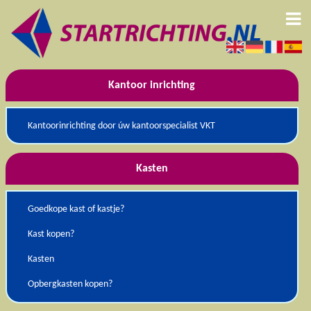
Kantoor inrichting
Kantoorinrichting door úw kantoorspecialist VKT
Kasten
Goedkope kast of kastje?
Kast kopen?
Kasten
Opbergkasten kopen?